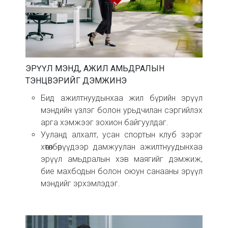
ЭРҮҮЛ МЭНД, АЖИЛ АМЬДРАЛЫН
ТЭНЦВЭРИЙГ ДЭМЖИНЭ
Бид ажилтнуудынхаа жил бүрийн эрүүл
мэндийн үзлэг болон урьдчилан сэргийлэх
арга хэмжээг зохион байгуулдаг.
Ууланд алхалт, усан спортын клуб зэрэг
хөтөлбөрүүдээр дамжуулан ажилтнуудынхаа
эрүүл амьдралын хэв маягийг дэмжиж,
бие махбодын болон оюун санааны эрүүл
мэндийг эрхэмлэдэг.