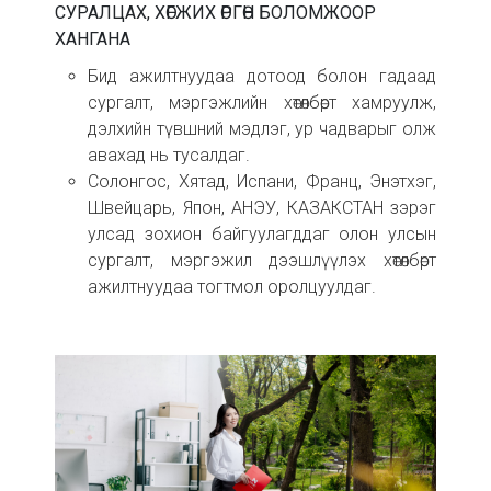
СУРАЛЦАХ, ХӨГЖИХ ӨРГӨН БОЛОМЖООР
ХАНГАНА
Бид ажилтнуудаа дотоод болон гадаад
сургалт, мэргэжлийн хөтөлбөрт хамруулж,
дэлхийн түвшний мэдлэг, ур чадварыг олж
авахад нь тусалдаг.
Солонгос, Хятад, Испани, Франц, Энэтхэг,
Швейцарь, Япон, АНЭУ, КАЗАКСТАН зэрэг
улсад зохион байгуулагддаг олон улсын
сургалт, мэргэжил дээшлүүлэх хөтөлбөрт
ажилтнуудаа тогтмол оролцуулдаг.