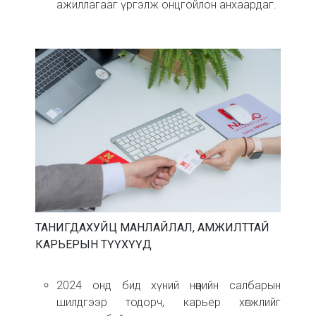
ажиллагааг үргэлж онцгойлон анхаардаг.
ТАНИГДАХУЙЦ МАНЛАЙЛАЛ, АМЖИЛТТАЙ
КАРЬЕРЫН ТҮҮХҮҮД
2024 онд бид хүний нөөцийн салбарын
шилдгээр тодорч, карьер хөгжлийг