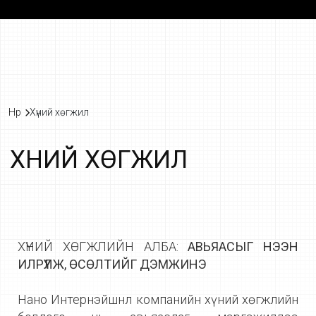
Нүүр
Хүний хөгжил
Х
Н
И
Й
Х
Ө
Г
Ж
И
Л
ХҮНИЙ ХӨГЖЛИЙН АЛБА:
АВЬЯАСЫГ НЭЭН
ИЛРҮҮЛЖ, ӨСӨЛТИЙГ ДЭМЖИНЭ
Нано Интернэйшнл компанийн хүний хөгжлийн