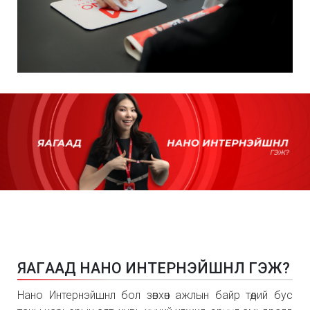
Я
А
Г
А
А
Д
Н
А
Н
О
И
Н
Т
Е
Р
Н
Э
Й
Ш
Н
Л
Г
Э
Ж
?
Нано Интернэйшнл бол зөвхөн ажлын байр төдий бус