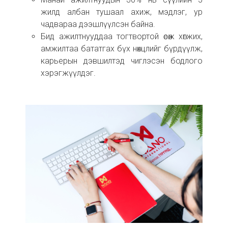
жилд албан тушаал ахиж, мэдлэг, ур
чадвараа дээшлүүлсэн байна.
Бид ажилтнууддаа тогтвортой өсөж хөгжих,
амжилтаа бататгах бүх нөхцлийг бүрдүүлж,
карьерын дэвшилтэд чиглэсэн бодлого
хэрэгжүүлдэг.