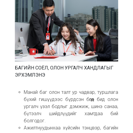
БАГИЙН СОЁЛ, ОЛОН УРГАЛЧ ХАНДЛАГЫГ
ЭРХЭМЛЭНЭ
Манай баг олон талт ур чадвар, туршлага
бүхий гишүүдээс бүрдсэн бөгөөд бид олон
ургалч үзэл бодлыг дэмжиж, шинэ санаа,
бүтээлч шийдлүүдийг хамтдаа бий
болгодог.
Ажилтнуудынхаа хүйсийн тэнцвэр, багийн