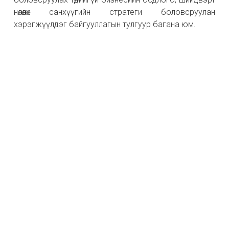
нөлөөлөх санхүүгийн стратеги боловсруулан
хэрэгжүүлдэг байгууллагын тулгуур багана юм.