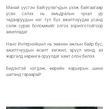
Манай үүсгэн байгуулагчдын үзэж байгаагаар
усан сэлэх нь амьдралын чухал ур
чадваруудын нэг тул бүх ажилтнуудаа усанд
сэлж сурах боломжийг олгох зорилготойгоор
ажилладаг.
Нано Интернэйшнл нь зөвхөн ажлын байр бус,
ажилтнуудын өсөлт хөгжил, эрүүл мэнд, аз
жаргалд хөрөнгө оруулдаг хамт олон билээ.
Бидэнтэй нэгдэж, өөрийн карьерын шинэ
шатанд гараарай!