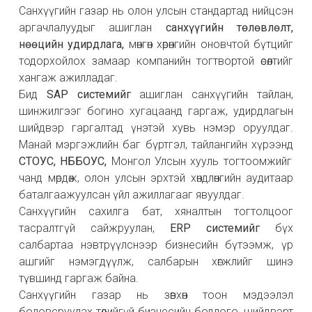
Санхүүгийн газар нь олон улсын стандартад нийцсэн
аргачлалуудыг ашиглан
санхүүгийн төлөвлөлт,
нөөцийн удирдлага,
мөнгөн хөрөнгийн оновчтой бүтцийг
тодорхойлох замаар компанийн тогтвортой өсөлтийг
хангаж ажилладаг.
Бид
SAP системийг
ашиглан санхүүгийн тайлан,
шинжилгээг богино хугацаанд гаргаж, удирдлагын
шийдвэр гаргалтад үнэтэй хувь нэмэр оруулдаг.
Манай мэргэжлийн баг бүртгэл, тайлангийн хүрээнд
СТОУС, НББОУС,
Монгол Улсын хууль тогтоомжийг
чанд мөрдөж, олон улсын эрхтэй хөндлөнгийн аудитаар
баталгаажуулсан үйл ажиллагааг явуулдаг.
Санхүүгийн сахилга бат, хяналтын тогтолцоог
тасралтгүй сайжруулан,
ERP системийг
бүх
салбартаа нэвтрүүлснээр бизнесийн бүтээмж, үр
ашгийг нэмэгдүүлж, салбарын хөгжлийг шинэ
түвшинд гаргаж байна.
Санхүүгийн газар нь зөвхөн тоон мэдээлэл
боловсруулах төдийгүй бизнесийн бодлого, шийдвэрт