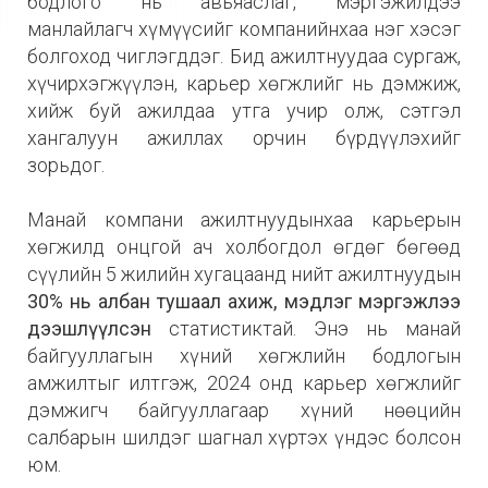
бодлого нь авьяаслаг, мэргэжилдээ
манлайлагч хүмүүсийг компанийнхаа нэг хэсэг
болгоход чиглэгддэг. Бид ажилтнуудаа сургаж,
хүчирхэгжүүлэн, карьер хөгжлийг нь дэмжиж,
хийж буй ажилдаа утга учир олж, сэтгэл
хангалуун ажиллах орчин бүрдүүлэхийг
зорьдог.
Манай компани ажилтнуудынхаа карьерын
хөгжилд онцгой ач холбогдол өгдөг бөгөөд
сүүлийн 5 жилийн хугацаанд нийт ажилтнуудын
30% нь албан тушаал ахиж, мэдлэг мэргэжлээ
дээшлүүлсэн
статистиктай. Энэ нь манай
байгууллагын хүний хөгжлийн бодлогын
амжилтыг илтгэж, 2024 онд карьер хөгжлийг
дэмжигч байгууллагаар хүний нөөцийн
салбарын шилдэг шагнал хүртэх үндэс болсон
юм.