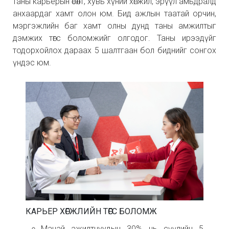
таны карьерын өсөлт, хувь хүний хөгжил, эрүүл амьдралд
анхаардаг хамт олон юм. Бид ажлын таатай орчин,
мэргэжлийн баг хамт олны дунд таны амжилтыг
дэмжих төгс боломжийг олгодог. Таны ирээдүйг
тодорхойлох дараах 5 шалтгаан бол биднийг сонгох
үндэс юм.
КАРЬЕР ХӨГЖЛИЙН ТӨГС БОЛОМЖ
Манай ажилтнуудын 30% нь сүүлийн 5