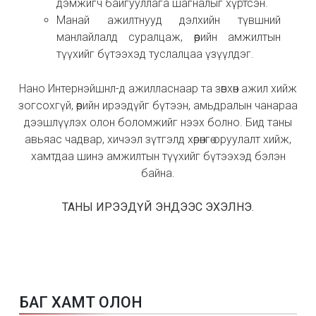
дэмжигч байгууллага шагналыг хүртсэн.
Манай ажилтнууд дэлхийн түвшний
манлайлалд суралцаж, өөрийн амжилтын
түүхийг бүтээхэд туслалцаа үзүүлдэг.
Нано Интернэйшнл-д ажилласнаар та зөвхөн ажил хийж
зогсохгүй, өөрийн ирээдүйг бүтээн, амьдралын чанараа
дээшлүүлэх олон боломжийг нээх болно. Бид таны
авьяас чадвар, хичээл зүтгэлд хөрөнгө оруулалт хийж,
хамтдаа шинэ амжилтын түүхийг бүтээхэд бэлэн
байна.
ТАНЫ ИРЭЭДҮЙ ЭНДЭЭС ЭХЭЛНЭ.
Б
А
Г
Х
А
М
Т
О
Л
О
Н