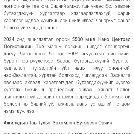
логистикийн төв юм. Бидний амжилтын үндэс бол зөвхөн
бүтээгдэхүүн хүргэлтээр хязгаарлагдахгүй, харин
хэрэглэгчиддээ хамгийн сайн үйлчилгээ, чанар-ыг санал
болгох үйл явцад оршдог.
2024
онд ашиглалтад орсон
5500 м.кв
Нано Централ
Логистикийн Төв
маань дэлхийн шилдэг стандартын
дагуу бүтээгдсэн бөгөөд
SAP
агуулахын системийг
бүрэн нэвтрүүлснээр бараа бүтээгдэхүүний бүртгэл,
хадгалалт, түгээлтийн үйл явцыг илүү оновчтой,
нарийвчлалтай, хурдтай болгоход чиглэгдсэн. Захиалга
авснаас эхлээд хэрэглэгчдэд бүтээгдэхүүнийг хүргэх
хүртэлх бүхий л процессийг онлайн хяналт болон
шинжилгээний дэвшилтэт шийдлээр удирдах боломжтой
болсон нь бидний үйл ажиллагааны үр ашгийг огцом
нэмэгдүүллээ.
Ажилчдын Тав Тухыг Эрхэмлэн Бүтээсэн Орчин