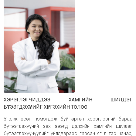
ХЭРЭГЛЭГЧИДДЭЭ ХАМГИЙН ШИЛДЭГ
БҮТЭЭГДЭХҮҮНИЙГ ХҮРГЭХИЙН ТӨЛӨӨ
Үргэлж өсөн нэмэгдэж буй өргөн хэрэглээний бараа
бүтээгдэхүүний зах зээлд дэлхийн хамгийн шилдэг
бүтээгдэхүүнүүдийг үйлдвэрээс гарсан яг л тэр чанар,