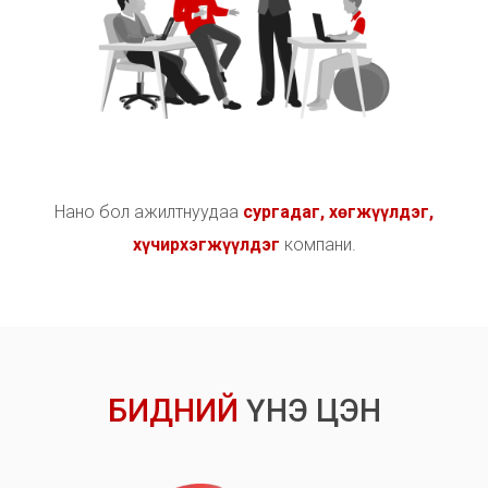
Н
а
н
о
б
о
л
а
ж
и
л
т
н
у
у
д
а
а
с
у
р
г
а
д
а
г
,
х
ө
г
ж
ү
ү
л
д
э
г
,
х
ү
ч
и
р
х
э
г
ж
ү
ү
л
д
э
г
к
о
м
п
а
н
и
.
Б
И
Д
Н
И
Й
Ү
Н
Э
Ц
Э
Н