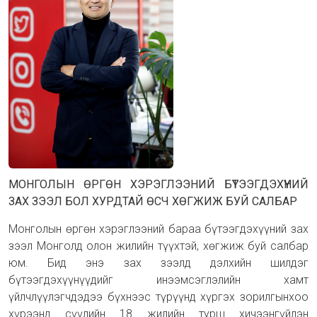
МОНГОЛЫН ӨРГӨН ХЭРЭГЛЭЭНИЙ БҮТЭЭГДЭХҮҮНИЙ
ЗАХ ЗЭЭЛ БОЛ ХУРДТАЙ ӨСЧ ХӨГЖИЖ БУЙ САЛБАР
Монголын өргөн хэрэглээний бараа бүтээгдэхүүний зах
зээл Монголд олон жилийн түүхтэй, хөгжиж буй салбар
юм. Бид энэ зах зээлд дэлхийн шилдэг
бүтээгдэхүүнүүдийг инээмсэглэлийн хамт
үйлчлүүлэгчдэдээ бүхнээс түрүүнд хүргэх зорилгынхоо
хүрээнд сүүлийн 18 жилийн турш хичээнгүйлэн