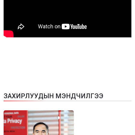
З
А
Х
И
Р
Л
У
У
Д
Ы
Н
М
Э
Н
Д
Ч
И
Л
Г
Э
Э