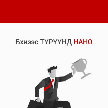
Б
х
н
э
э
с
Т
Ү
Р
Ү
Ү
Н
Д
Н
А
Н
О