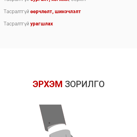
Т
а
с
р
а
л
т
г
ү
й
ө
ө
р
ч
л
ө
л
т
,
ш
и
н
э
ч
л
э
л
т
Т
а
с
р
а
л
т
г
ү
й
у
р
а
г
ш
л
а
х
Э
Р
Х
Э
М
З
О
Р
И
Л
Г
О