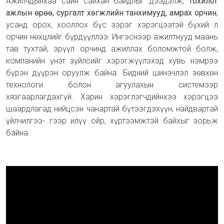
Ажилчдынхаа сайн сайхан байдлыг дээдэлж,
тохилог
ажлын өрөө, сургалт хөгжлийн танхимууд, амрах орчин
,
усанд орох, хооллох бүс зэрэг хэрэгцээтэй бүхий л
орчин нөхцлийг бүрдүүллээ. Ингэснээр ажилтнууд маань
тав тухтай, эрүүл орчинд ажиллах боломжтой болж,
компанийн үнэт зүйлсийг хэрэгжүүлэхэд хувь нэмрээ
бүрэн дүүрэн оруулж байна. Бидний шинэчлэл зөвхөн
технологи болон агуулахын системээр
хязгаарлагдахгүй. Харин хэрэглэгчдийнхээ хэрэгцээ
шаардлагад нийцсэн чанартай бүтээгдэхүүн, найдвартай
үйлчилгээ- гээр илүү ойр, хүртээмжтэй байхыг зорьж
байна.