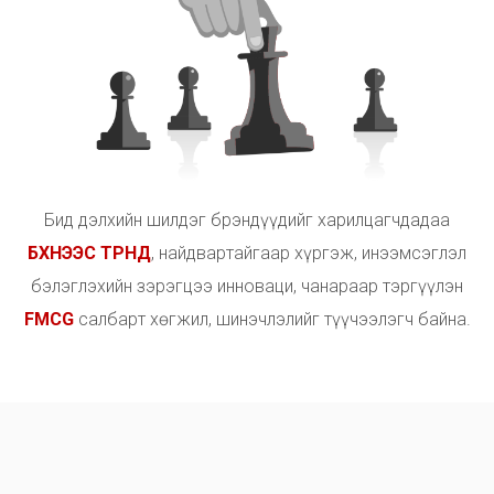
Б
и
д
д
э
л
х
и
й
н
ш
и
л
д
э
г
б
р
э
н
д
ү
ү
д
и
й
г
х
а
р
и
л
ц
а
г
ч
д
а
д
а
а
Б
Х
Н
Э
Э
С
Т
Р
Н
Д
,
н
а
й
д
в
а
р
т
а
й
г
а
а
р
х
ү
р
г
э
ж
,
и
н
э
э
м
с
э
г
л
э
л
б
э
л
э
г
л
э
х
и
й
н
з
э
р
э
г
ц
э
э
и
н
н
о
в
а
ц
и
,
ч
а
н
а
р
а
а
р
т
э
р
г
ү
ү
л
э
н
F
M
C
G
с
а
л
б
а
р
т
х
ө
г
ж
и
л
,
ш
и
н
э
ч
л
э
л
и
й
г
т
ү
ү
ч
э
э
л
э
г
ч
б
а
й
н
а
.