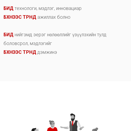
Б
И
Д
т
е
х
н
о
л
о
г
и
,
м
э
д
л
э
г
,
и
н
н
о
в
а
ц
и
а
р
Б
Х
Н
Э
Э
С
Т
Р
Н
Д
а
ж
и
л
л
а
х
б
о
л
н
о
Б
И
Д
н
и
й
г
э
м
д
э
е
р
э
г
н
ө
л
ө
ө
л
л
и
й
г
ү
з
ү
ү
л
э
х
и
й
н
т
у
л
д
б
о
л
о
в
с
р
о
л
,
м
э
д
л
э
г
и
й
г
Б
Х
Н
Э
Э
С
Т
Р
Н
Д
д
э
м
ж
и
н
э