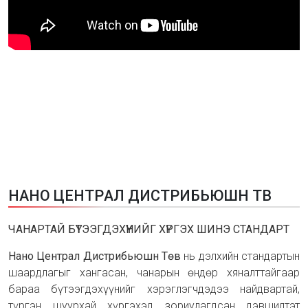
Н
А
Н
О
Ц
Е
Н
Т
Р
А
Л
Д
И
С
Т
Р
И
Б
Ь
Ю
Ш
Н
Т
В
ЧАНАРТАЙ БҮТЭЭГДЭХҮҮНИЙГ ХҮРГЭХ ШИНЭ СТАНДАРТ
Нано Централ Дистрибьюшн Төв
нь дэлхийн стандартын
шаардлагыг хангасан, чанарын өндөр хяналттайгаар
бараа бүтээгдэхүүнийг хэрэглэгчдэдээ найдвартай,
түргэн шуурхай хүргэхэд зориулагдсан дэвшилтэт