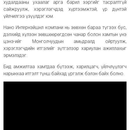
худалдааны ухаалаг арга барил зэргийг тасралтгүй
сайжруулж, хэрэглэгчдэд хүртээмжтэй, үр дүнтэй
үйлчилгээ үзүүлдэг юм.
Нано Интернэйшнл компани нь зөвхөн бараа түгээх бус,
дэлхийд хүлээн зөвшөөрөгдсөн чанар болон хамтын үнэ
цэнэ-ийг Монголчуудын амьдралд ойртуулж,
хэрэглэгчдийн итгэлийг зүтгэлээр хариулан ажиллахыг
эрмэлздэг.
Бид амжилтаа хамтдаа бүтээж, харилцагч, үйлчлүүлэгч
нарынхаа итгэлт түнш байхад үргэлж бэлэн байх болно.