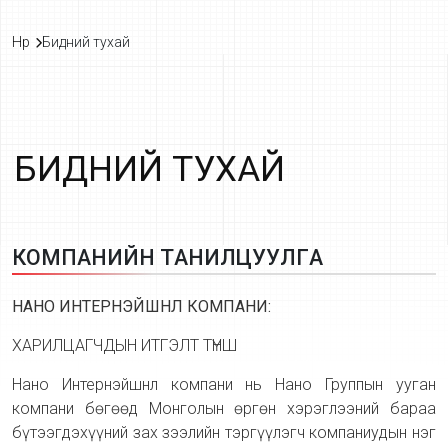
Нүүр
Бидний тухай
Б
И
Д
Н
И
Й
Т
У
Х
А
Й
К
О
М
П
А
Н
И
Й
Н
Т
А
Н
И
Л
Ц
У
У
Л
Г
А
НАНО ИНТЕРНЭЙШНЛ КОМПАНИ:
ХАРИЛЦАГЧДЫН ИТГЭЛТ ТҮНШ
Нано Интернэйшнл компани нь Нано Группын ууган
компани бөгөөд Монголын өргөн хэрэглээний бараа
бүтээгдэхүүний зах зээлийн тэргүүлэгч компаниудын нэг