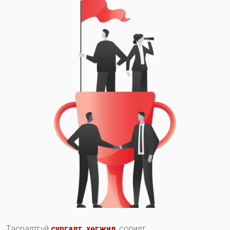
Т
а
с
р
а
л
т
г
ү
й
с
у
р
г
а
л
т
,
х
ө
г
ж
и
л
,
с
о
р
и
л
т