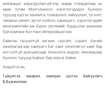
инновацыг алдагдуулахгүйгээр, өндөр стандартаар нь
өдөр тутам Монголынхоо хэрэглэгчдэдээ бүхнээс
түрүүнд хүргэх захиалга, тээвэрлэлт, нийлүүлэлт, түгээлт,
чанарын хяналт, эргэх холбоо, харилцагч , хэрэглэгчдийн
менежментийн иж бүрэн системийг бүрдүүлэн ажиллаж
буй компани бол Нано Интернэйшнл юм.
Байнгын тасралтгүй хөгжил, сургалт, сорилт, багийн
ажиллагаагаар хамтрагч баг хамт олонтойгоо хамт бид
зогсолтгүй урагшилсаар технологи, мэдлэг, инновацаар
бүхнээс түрүүнд байхыг бид зорьж байна.
Хүндэтгэсэн,
Гүйцэтгэх захирал, хамтран үүсгэн байгуулагч
Б.Бүжинлхам