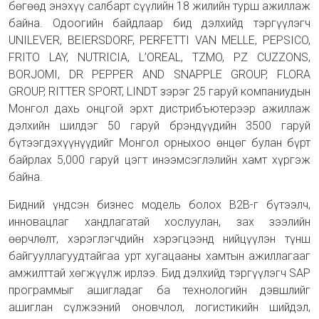
бөгөөд энэхүү салбарт сүүлийн 18 жилийн турш ажиллаж
байна. Одоогийн байдлаар бид дэлхийд тэргүүлэгч
UNILEVER, BEIERSDORF, PERFETTI VAN MELLE, PEPSICO,
FRITO LAY, NUTRICIA, L’OREAL, TZMO, PZ CUZZONS,
BORJOMI, DR PEPPER AND SNAPPLE GROUP, FLORA
GROUP, RITTER SPORT, LINDT зэрэг 25 гаруй компаниудын
Монгол дахь онцгой эрхт дистрибъютерээр ажиллаж
дэлхийн шилдэг 50 гаруй брэндүүдийн 3500 гаруй
бүтээгдэхүүнүүдийг Монгол орныхоо өнцөг булан бүрт
байрлах 5,000 гаруй цэгт инээмсэглэлийн хамт хүргэж
байна.
Бидний үндсэн бизнес модель болох B2B-г бүтээлч,
инновацлаг хандлагатай хослуулан, зах зээлийн
өөрчлөлт, хэрэглэгчдийн хэрэгцээнд нийцүүлэн түнш
байгууллагуудтайгаа урт хугацааны хамтын ажиллагааг
амжилттай хөгжүүлж ирлээ. Бид дэлхийд тэргүүлэгч SAP
программыг ашигладаг ба технологийн дэвшлийг
ашиглан сүлжээний оновчлол, логистикийн шийдэл,