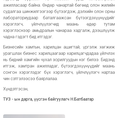
ажилласаар байна. Өндөр чанартай бөгөөд олон жилийн
судалгаа шинжилгээгээр бүтээгдэж, дэлхийн олон орны
лабораториудаар баталгаажсан бүтээгдэхүүнүүдийг
хэрэглэгч, үйлчлүүлэгчид маань өдөр тутам
хэрэглэснээр амьдралын чанараа хадгалж, дээшлүүлж
чадна гэдэгт бид итгэдэг.
Бизнесийн хамтын, харилцан ашигтай, үргэлж хөгжиж
урагшлах бизнес харилцаагаар харилцагчдадаа үйлчлэх
нь бидний хамгийн чухал зорилгуудын нэг билээ. Бидэнд
итгэж, хамтран ажилладаг, бүтээгдэхүүнүүдийг маань
сонгон хэрэглэдэг бүх хэрэглэгч, үйлчлүүлэгч нартаа
чин сэтгэлээсээ баярлалаа.
Хүндэтгэсэн,
ТУЗ - ын дарга, үүсгэн байгуулагч Н.Батбаатар