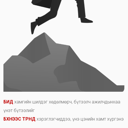
Б
И
Д
х
а
м
г
и
й
н
ш
и
л
д
э
г
х
ө
д
ө
л
м
ө
р
ч
,
б
ү
т
э
э
л
ч
а
ж
и
л
ч
д
ы
н
х
а
а
ү
н
э
т
б
ү
т
э
э
л
и
й
г
Б
Х
Н
Э
Э
С
Т
Р
Н
Д
х
э
р
э
г
л
э
г
ч
и
д
д
э
э
,
ү
н
э
ц
э
н
и
й
н
х
а
м
т
х
ү
р
г
э
н
э