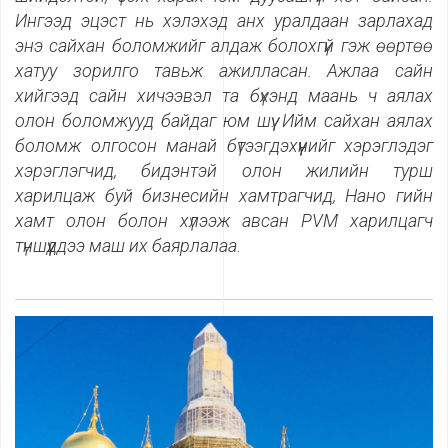
Ингээд эцэст нь хэлэхэд анх уралдаан зарлахад
энэ сайхан боломжийг алдаж болохгүй гэж өөртөө
хатуу зорилго тавьж ажилласан. Ажлаа сайн
хийгээд сайн хичээвэл та бүхэнд маань ч аялах
олон боломжууд байдаг юм шүү. Ийм сайхан аялах
боломж олгосон манай бүтээгдэхүүнийг хэрэглэдэг
хэрэглэгчид, бидэнтэй олон жилийн турш
харилцаж буй бизнесийн хамтрагчид, Нано гийн
хамт олон болон хүлээж авсан PVM
харилцагч
түншүүддээ маш их баярлалаа.