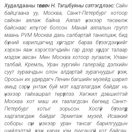
Худалдааны төлөөлөгч Н. Тэгшбуяны сэтгэгдлээс:
Сайн
байцгаана уу, Москва, Санкт-Петербург хотоор
сайхан аялаж байна. Аялал үнэхээр төсөөлж
байснаас илүү гоё болсон. Манай аялалын групп
маань PVM
Москва дахь салбартай танилцаж, бид
бүхний харилцагчид хүргэдэг бараа бүтээгдэхүүнийг
хэрхэн яаж хэрэглэгчдийн гар дээр хүрдэг талаар
мэдэж авсан. Мөн Москва хотоор зугаалж, Улаан
талбай, Кремль, Уран зургийн галерэйд дэлхийн
суут зураачдын олон алдартай зурагнуудыг үзэж,
Оросын их удирдагч Ленин багшийн музейд шарил
амьд сэрүүн унтаж буй мэт хадгалагдаж байдаг нь
үнэхээр гайхашрал төрүүллээ. Хөгжил дэвшилтэй
Москва хот маш их таалагдсан бөгөөд Санкт-
Петербург хотыг зорьсон. Хосгүй бүтээлүүд
хадгалагдаж байдаг Эрмитаж музей, Исаакий
соборы сүм үнэхээр уран тансаг барилгуудын
шийдэлтэй, үзэж харах юм дуусашгүй хот байсан.