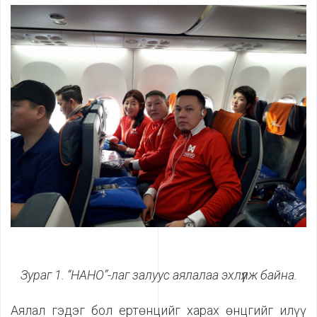
Зураг
1
. “НАНО”-лаг залуус аялалаа эхлүүлж байна.
Аялал гэдэг бол ертөнцийг харах өнцгийг илүү