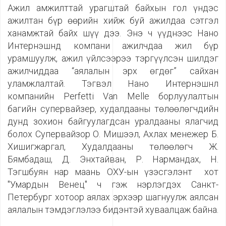
Ажил амжилттай урагштай байхын гол үндэс
ажилтан бүр өөрийн хийж буй ажилдаа сэтгэл
ханамжтай байх шүү дээ. Энэ ч үүднээс Нано
Интернэшнд компани ажилчдаа жил бүр
урамшуулж, ажил үйлсээрээ тэргүүлсэн шилдэг
ажилчиддаа “аялалын эрх өгдөг” сайхан
уламжлалтай. Тэгвэл Нано Интернэшнл
компанийн Perfetti Van Melle борлуулалтын
багийн супервайзер, худалдааны төлөөлөгчдийн
дунд зохион байгуулагдсан уралдааны ялагчид
болох Супервайзор О. Мишээл, Ахлах менежер Б.
Хишигжаргал, Худалдааны төлөөлөгч Ж.
Бямбадаш, Д. Энхтайван, Р. Нармандах, Н.
Тэгшбуян нар маань ОХУ-ын үзэсгэлэнт хот
"Умардын Венец" ч гэж нэрлэгдэх Санкт-
Петербург хотоор аялах эрхээр шагнуулж аялсан
аялалын тэмдэглэлээ бидэнтэй хуваалцаж байна.