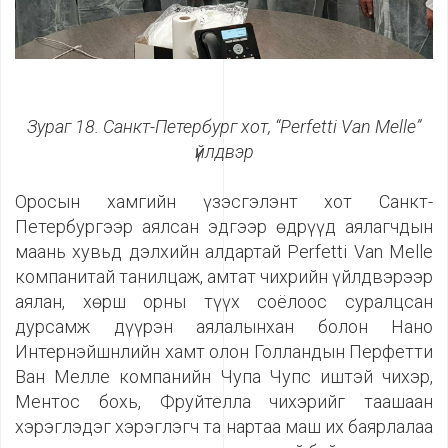
Зураг 18. Санкт-Петербург хот, “Perfetti Van Melle”
үйлдвэр
Оросын хамгийн үзэсгэлэнт хот Санкт-
Петербургээр аялсан эдгээр өдрүүд аялагчдын
маань хувьд дэлхийн алдартай Perfetti Van Melle
компанитай танилцаж, амтат чихрийн үйлдвэрээр
аялан, хөрш орны түүх соёлоос суралцсан
дурсамж дүүрэн аялалынхан болон Нано
Интернэйшнлийн хамт олон Голландын Перфетти
Ван Мелле компанийн Чупа Чупс иштэй чихэр,
Ментос бохь, Фруйтелла чихэрийг таашаан
хэрэглэдэг хэрэглэгч та нартаа маш их баярлалаа