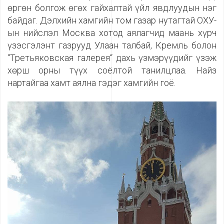
өргөн болгож өгөх гайхалтай үйл явдлуудын нэг
байдаг. Дэлхийн хамгийн том газар нутагтай ОХУ-
ын нийслэл Москва хотод аялагчид маань хүрч
үзэсгэлэнт газрууд Улаан талбай, Кремль болон
“Третьяковская галерея“ дахь үзмэрүүдийг үзэж
хөрш орны түүх соёлтой танилцлаа. Найз
нартайгаа хамт аялна гэдэг хамгийн гоё.