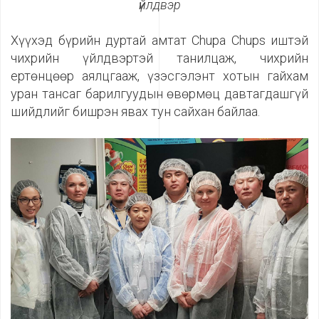
үйлдвэр
Хүүхэд бүрийн дуртай амтат Chupa Chups иштэй
чихрийн үйлдвэртэй танилцаж, чихрийн
ертөнцөөр аялцгааж, үзэсгэлэнт хотын гайхам
уран тансаг барилгуудын өвөрмөц давтагдашгүй
шийдлийг бишрэн явах тун сайхан байлаа.