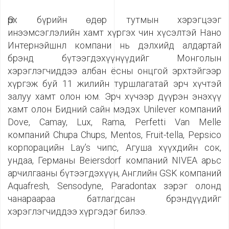
Өрх бүрийн өдөр тутмын хэрэгцээг
инээмсэглэлийн хамт хүргэх чин хүсэлтэй Нано
Интернэйшнл компани нь дэлхийд алдартай
брэнд бүтээгдэхүүнүүдийг Монголын
хэрэглэгчиддээ албан ёсны онцгой эрхтэйгээр
хүргэж буй 11 жилийн туршлагатай эрч хүчтэй
залуу хамт олон юм. Эрч хүчээр дүүрэн энэхүү
хамт олон Бидний сайн мэдэх Unilever компаний
Dove, Camay, Lux, Rama, Perfetti Van Melle
компаний Chupa Chups, Mentos, Fruit-tella, Pepsico
корпорацийн Lay’s чипс, Агуша хүүхдийн сок,
ундаа, Германы Beiersdorf компаний NIVEA арьс
арчилгааны бүтээгдэхүүн, Английн GSK компаний
Aquafresh, Sensodyne, Paradontax зэрэг олонд
чанараараа батлагдсан брэндүүдийг
хэрэглэгчиддээ хүргэдэг билээ.