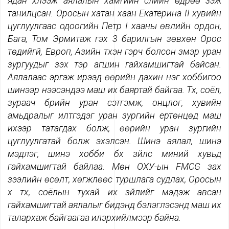
ядан хүлээж аялалын хамгийн сүүлийн өдрөө үзэж
танилцсан. Оросын хатан хаан Екатерина
II
хувийн
цуглуулгаас одоогийн Петр
I
хааны өвлийн ордон,
Бага, Том Эрмитаж гэх 3 барилгын зөвхөн Орос
төдийгүй, Европ, Азийн түүхэн гэрч болсон үзмэр уран
зургуудыг үзэх тэр агшин гайхамшигтай байсан.
Аялалаас эргэж ирээд өөрийн дахин нэг хоббигоо
шинээр нээсэндээ маш их баяртай байгаа. Түүх, соёл,
зураач бүрийн уран сэтгэмж, онцлог, хувийн
амьдралыг илтгэдэг уран зургийн ертөнцөд маш
ихээр татагдах болж, өөрийн уран зургийн
цуглуулгатай болж эхэлсэн. Шинэ аялал, шинэ
мэдлэг, шинэ хобби бүх зүйлс миний хувьд
гайхамшигтай байлаа. Мөн ОХУ-ын
FMCG
зах
зээлийн өсөлт, хөгжлөөс туршлага судлах, Оросын
үүх түүх, соёлын тухай их зүйлийг мэдэж авсан
гайхамшигтай аялалыг бидэнд бэлэглэсэнд маш их
талархаж байгаагаа илэрхийлмээр байна.