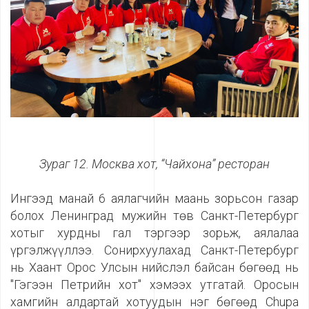
Зураг 12. Москва хот, “Чайхона” ресторан
Ингээд манай 6 аялагчийн маань зорьсон газар
болох Ленинград мужийн төв Санкт-Петербург
хотыг хурдны гал тэргээр зорьж, аялалаа
үргэлжүүллээ. Сонирхуулахад Санкт-Петербург
нь Хаант Орос Улсын нийслэл байсан бөгөөд нь
"Гэгээн Петрийн хот" хэмээх утгатай. Оросын
хамгийн алдартай хотуудын нэг бөгөөд Chupa