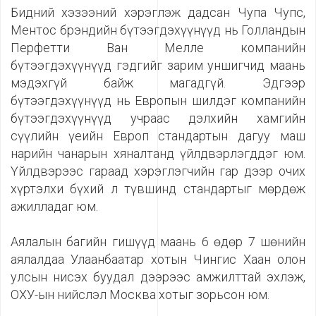
Бидний хэзээний хэрэглэж дадсан Чупа Чупс,
Ментос брэндийн бүтээгдэхүүнүүд нь Голландын
Перфетти Ван Мелле компанийн
бүтээгдэхүүнүүд гэдгийг зарим уншигчид маань
мэдэхгүй байж магадгүй. Эдгээр
бүтээгдэхүүнүүд нь Европын шилдэг компанийн
бүтээгдэхүүнүүд учраас дэлхийн хамгийн
сүүлийн үеийн Европ стандартын дагуу маш
нарийн чанарын хяналтанд үйлдвэрлэгддэг юм.
Үйлдвэрээс гараад хэрэглэгчийн гар дээр очих
хүртэлхи бүхий л түвшинд стандартыг мөрдөж
ажилладаг юм.
Аялалын багийн гишүүд маань 6 өдөр 7 шөнийн
аялалдаа Улаанбаатар хотын Чингис Хаан олон
улсын нисэх буудал дээрээс амжилттай эхлэж,
ОХУ-ын нийслэл Москва хотыг зорьсон юм.