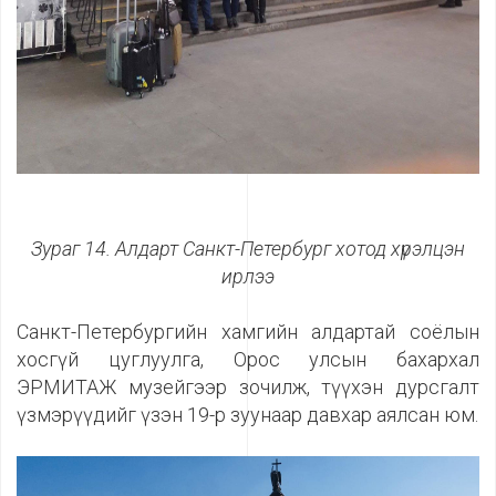
Зураг 14. Алдарт Санкт-Петербург хотод хүрэлцэн
ирлээ
Санкт-Петербургийн хамгийн алдартай соёлын
хосгүй цуглуулга, Орос улсын бахархал
ЭРМИТАЖ музейгээр зочилж, түүхэн дурсгалт
үзмэрүүдийг үзэн 19-р зуунаар давхар аялсан юм.