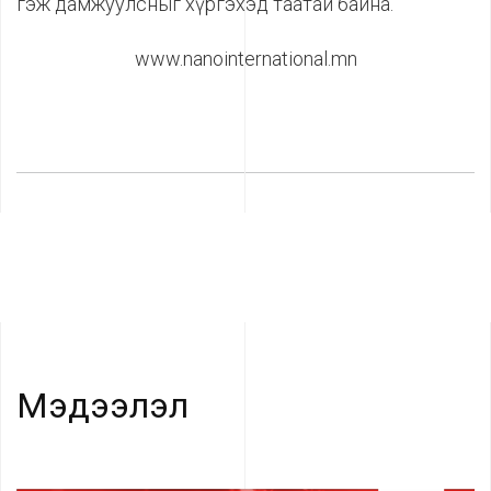
гэж дамжуулсныг хүргэхэд таатай байна.
www.nanointernational.mn
Мэдээлэл