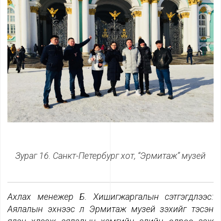
Зураг 16. Санкт-Петербург хот, “Эрмитаж” музей
Ахлах менежер Б. Хишигжаргалын сэтгэгдлээс
:
Аялалын эхнээс л Эрмитаж музей үзэхийг тэсэн