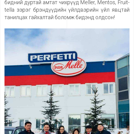
бидний дуртай амтат чихрүүд Meller, Mentos, Fruit-
tella зэрэг брэндүүдийн үйлдвэрийн үйл явцтай
танилцах гайхалтай боломж бидэнд олдсон!