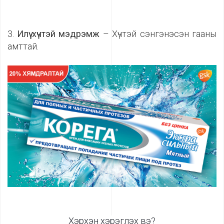
3.
Илүү хүчтэй мэдрэмж
– Хүчтэй сэнгэнэсэн гааны
амттай.
Хэрхэн хэрэглэх вэ?