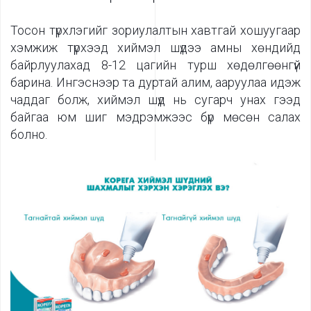
Тосон түрхлэгийг зориулалтын хавтгай хошуугаар
хэмжиж түрхээд хиймэл шүдээ амны хөндийд
байрлуулахад 8-12 цагийн турш хөдөлгөөнгүй
барина. Ингэснээр та дуртай алим, ааруулаа идэж
чаддаг болж, хиймэл шүд нь сугарч унах гээд
байгаа юм шиг мэдрэмжээс бүр мөсөн салах
болно.