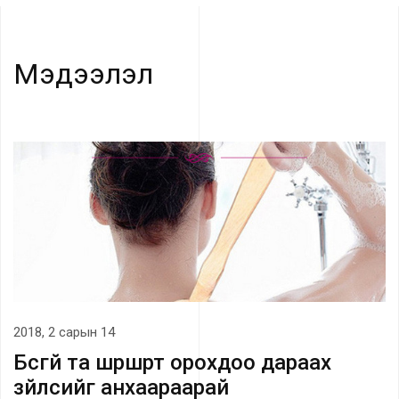
Мэдээлэл
2018, 2 сарын 14
Бүсгүй та шүршүүрт орохдоо дараах
зүйлсийг анхаараарай