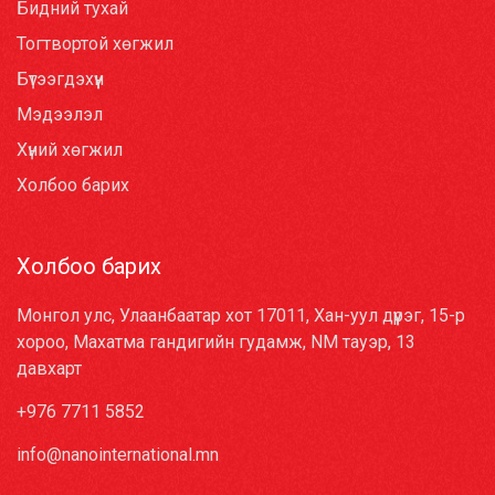
Бидний тухай
Тогтвортой хөгжил
Бүтээгдэхүүн
Мэдээлэл
Хүний хөгжил
Холбоо барих
Холбоо барих
Монгол улс, Улаанбаатар хот 17011, Хан-уул дүүрэг, 15-р
хороо, Махатма гандигийн гудамж, NM тауэр, 13
давхарт
+976 7711 5852
info@nanointernational.mn