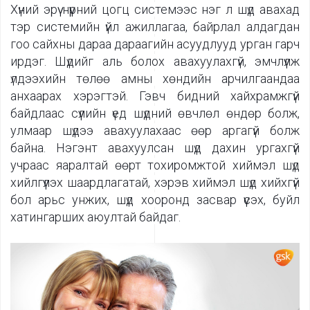
Хүний эрүү нүүрний цогц системээс нэг л шүд авахад
тэр системийн үйл ажиллагаа, байрлал алдагдан
гоо сайхны дараа дараагийн асуудлууд урган гарч
ирдэг. Шүдийг аль болох авахуулахгүй, эмчлүүлж
үлдээхийн төлөө амны хөндийн арчилгаандаа
анхаарах хэрэгтэй. Гэвч бидний хайхрамжгүй
байдлаас сүүлийн үед шүдний өвчлөл өндөр болж,
улмаар шүдээ авахуулахаас өөр аргагүй болж
байна. Нэгэнт авахуулсан шүд дахин ургахгүй
учраас яаралтай өөрт тохиромжтой хиймэл шүд
хийлгүүлэх шаардлагатай, хэрэв хиймэл шүд хийхгүй
бол арьс унжих, шүд хооронд засвар үүсэх, буйл
хатингарших аюултай байдаг.