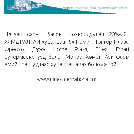
Цагаан сарын баярыг тохиолдуулан 20%-ийн
ХЯМДРАЛТАЙ худалдааг бүх Номин, Тэнгэр Плаза,
Фреско, Дүүхээ, Home Plaza, Effes, Emart
супермаркетууд болон Монос, Хүрмэн, Ази фарм
эмийн сангуудаас худалдан авах боломжтой.
www.nanointernational.mn