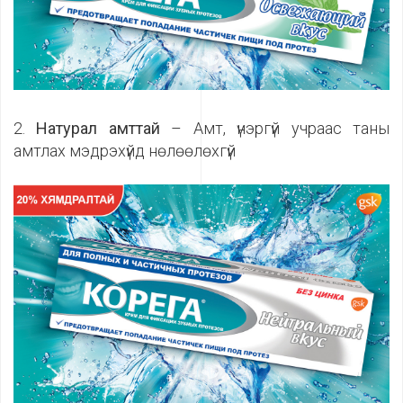
2.
Натурал амттай
– Амт, үнэргүй учраас таны
амтлах мэдрэхүйд нөлөөлөхгүй