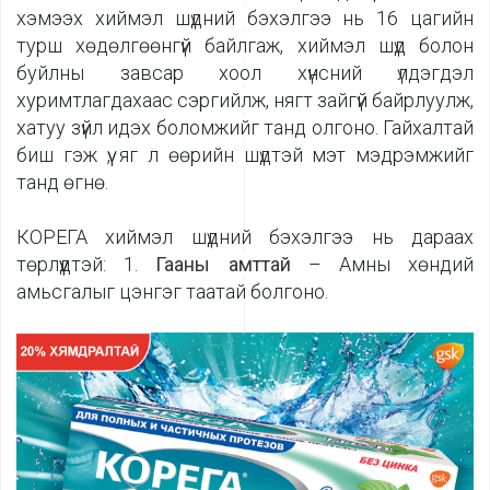
хэмээх хиймэл шүдний бэхэлгээ нь 16 цагийн
турш хөдөлгөөнгүй байлгаж, хиймэл шүд болон
буйлны завсар хоол хүнсний үлдэгдэл
хуримтлагдахаас сэргийлж, нягт зайгүй байрлуулж,
хатуу зүйл идэх боломжийг танд олгоно. Гайхалтай
биш гэж үү, яг л өөрийн шүдтэй мэт мэдрэмжийг
танд өгнө.
КОРЕГА хиймэл шүдний бэхэлгээ нь дараах
төрлүүдтэй:
1.
Гааны амттай
– Амны хөндий
амьсгалыг цэнгэг таатай болгоно.