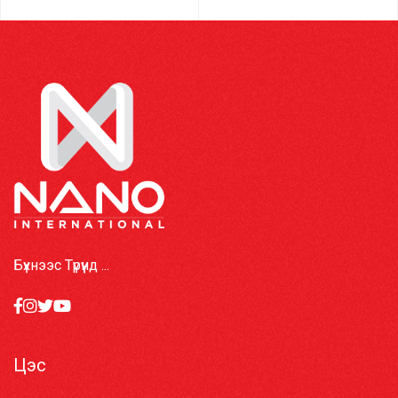
Бүхнээс Түрүүнд ...
Цэс