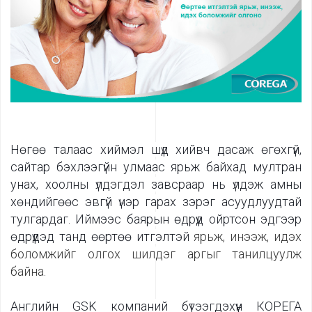
Нөгөө талаас хиймэл шүд хийвч дасаж өгөхгүй,
сайтар бэхлээгүйн улмаас ярьж байхад мултран
унах, хоолны үлдэгдэл завсраар нь үлдэж амны
хөндийгөөс эвгүй үнэр гарах зэрэг асуудлуудтай
тулгардаг. Иймээс баярын өдрүүд ойртсон эдгээр
өдрүүдэд танд өөртөө итгэлтэй
ярьж, инээж, идэх
боломжийг олгох шилдэг аргыг танилцуулж
байна.
Английн GSK компаний бүтээгдэхүүн КОРЕГА