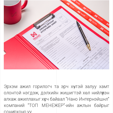
Эрхэм ажил горилогч та эрч хүчтэй залуу хамт
олонтой нэгдэж, дэлхийн жишигтэй хөл нийлүүлэн
алхаж ажиллахыг хүсч байвал "Нано Интернэйшнл"
компаний "ТОП МЕНЕЖЕР"-ийн ажлын байрыг
сонирхоно уу.