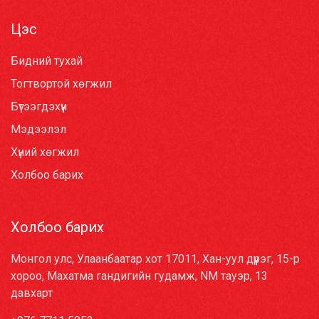
Цэс
Бидний тухай
Тогтвортой хөгжил
Бүтээгдэхүүн
Мэдээлэл
Хүний хөгжил
Холбоо барих
Холбоо барих
Монгол улс, Улаанбаатар хот 17011, Хан-уул дүүрэг, 15-р
хороо, Махатма гандигийн гудамж, NM тауэр, 13
давхарт