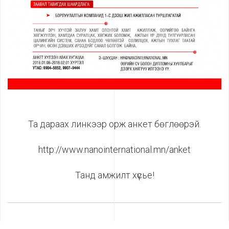
Та дараах линкээр орж анкет бөглөөрэй.
http://www.nanointernational.mn/anket
Танд амжилт хүсье!