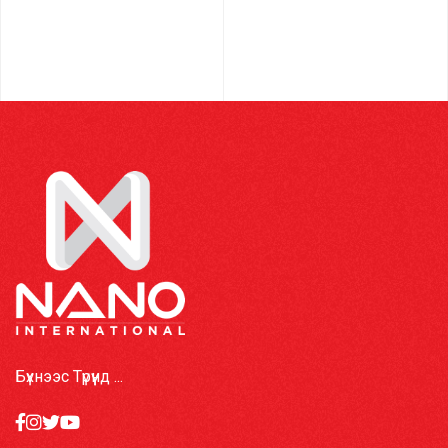
Бүхнээс Түрүүнд ...