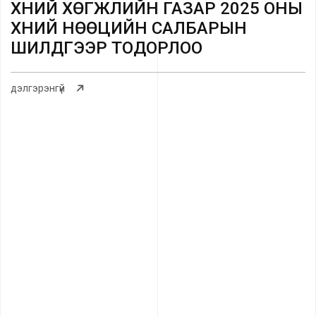
ХҮНИЙ ХӨГЖЛИЙН ГАЗАР 2025 ОНЫ
ХҮНИЙ НӨӨЦИЙН САЛБАРЫН
ШИЛДГЭЭР ТОДОРЛОО
дэлгэрэнгүй