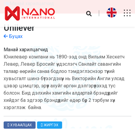
Нүүр
Манай харилцагчид
Unilever
Буцах
Манай харилцагчид
Юнилевер компани нь 1890-ээд онд Вильям Хескетч
Левер, Левер Бросийг үндэслэгч Санлайт савангийн
талаар өөрийн санаа бодлоо тэмдэглэснээр түүний
хувьсгалт шинэ бүтээгдэхүүн нь Викторийн Англи улсад
цэвэр цэмцгэр, эрүүл ахуйг өргөн дэлгэрүүлэхэд тус
болсон. Бид дэлхийн хамгийн алдартай брэндүүдийг
хийдэг ба эдгээр брэндүүдийг өдөр бүр 2 тэрбум хүн
хэрэглэж байна.
ХУВААЛЦАХ
ЖИРГЭХ