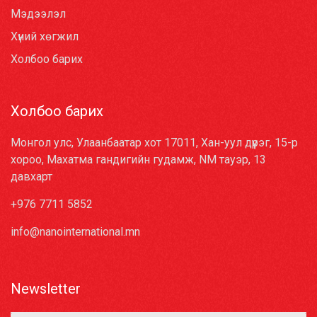
Мэдээлэл
Хүний хөгжил
Холбоо барих
Холбоо барих
Монгол улс, Улаанбаатар хот 17011, Хан-уул дүүрэг, 15-р
хороо, Махатма гандигийн гудамж, NM тауэр, 13
давхарт
+976 7711 5852
info@nanointernational.mn
Newsletter