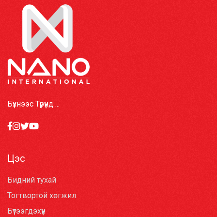
Бүхнээс Түрүүнд ...
Цэс
Бидний тухай
Тогтвортой хөгжил
Бүтээгдэхүүн