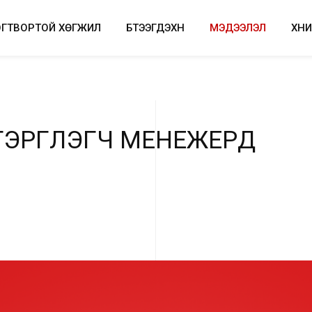
ОГТВОРТОЙ ХӨГЖИЛ
БҮТЭЭГДЭХҮҮН
МЭДЭЭЛЭЛ
ХҮН
Т
Э
Р
Г
Л
Э
Г
Ч
М
Е
Н
Е
Ж
Е
Р
Д