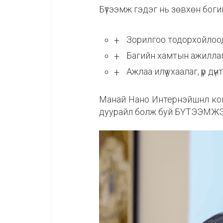
Бүтээмж гэдэг нь зөвхөн боги
Зорилгоо тодорхойлоод 
Багийн хамтын ажилла
Ажлаа илүү ухаалаг, үр дү
Манай Нано Интернэйшнл комп
дуурайл болж буй БҮТЭЭМЖ