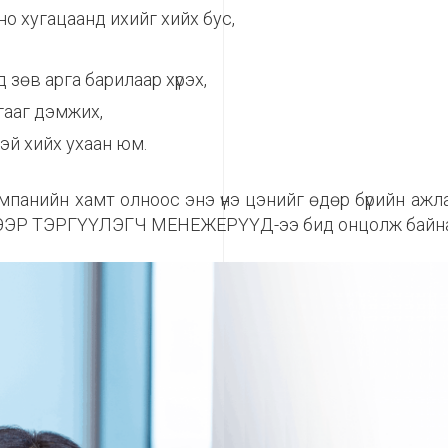
но хугацаанд ихийг хийх бус,
зөв арга барилаар хүрэх,
гааг дэмжих,
нтэй хийх ухаан юм.
анийн хамт олноос энэ үнэ цэнийг өдөр бүрийн ажла
ЭЭР ТЭРГҮҮЛЭГЧ МЕНЕЖЕРҮҮД-ээ бид онцолж байна