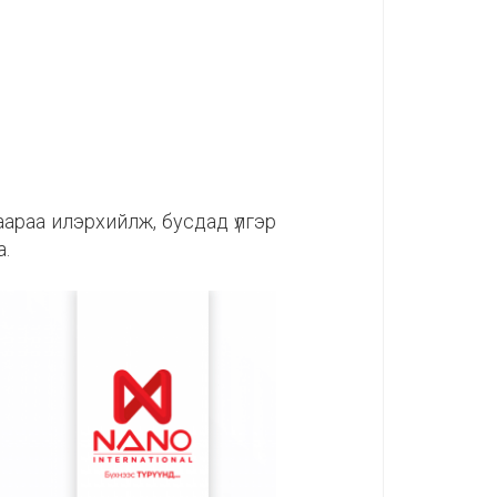
араа илэрхийлж, бусдад үлгэр
.