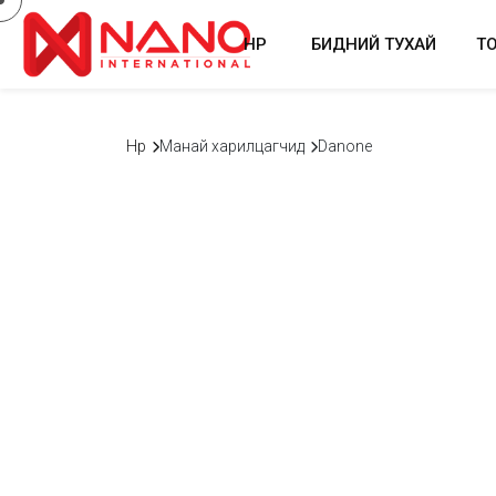
НҮҮР
БИДНИЙ ТУХАЙ
Т
Нүүр
Манай харилцагчид
Danone