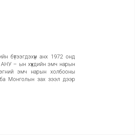
н бүтээгдэхүүн анх 1972 онд
. АНУ – ын хүүхдийн эмч нарын
лэгний эмч нарын холбооны
 ба Монголын зах зээл дээр