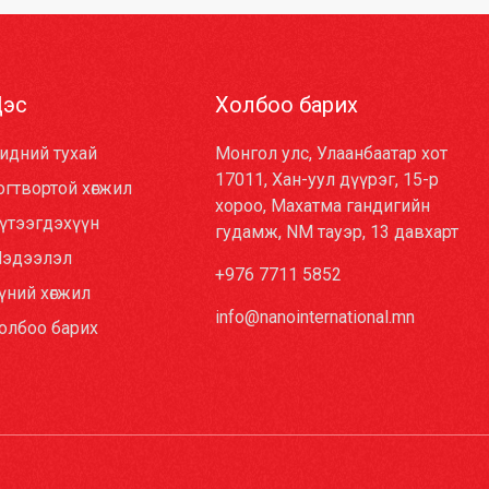
Цэс
Холбоо барих
идний тухай
Монгол улс, Улаанбаатар хот
17011, Хан-уул дүүрэг, 15-р
огтвортой хөгжил
хороо, Махатма гандигийн
үтээгдэхүүн
гудамж, NM тауэр, 13 давхарт
эдээлэл
+976 7711 5852
үний хөгжил
info@nanointernational.mn
олбоо барих