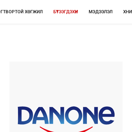
ОГТВОРТОЙ ХӨГЖИЛ
БҮТЭЭГДЭХҮҮН
МЭДЭЭЛЭЛ
ХҮН