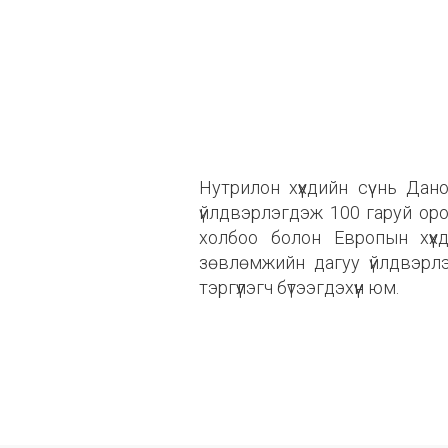
Нутрилон хүүхдийн сүү нь Д
үйлдвэрлэгдэж 100 гаруй орон
холбоо болон Европын хүү
зөвлөмжийн дагуу үйлдвэрл
тэргүүлэгч бүтээгдэхүүн юм.