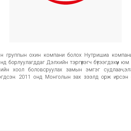
анон группын охин компани болох Нутришиа компаний
д борлуулагддаг Дэлхийн тэргүүлэгч бүтээгдэхүүн юм
хдийн хоол боловсруулах замын эмгэг судлаач,э
эгдсэн. 2011 онд Монголын зах зээлд орж ирсэн