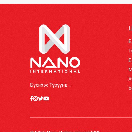
Б
Т
Б
М
Х
Бүхнээс Түрүүнд ...
Х